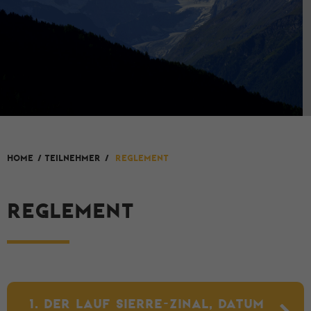
HOME
/
Teilnehmer
/
Reglement
REGLEMENT
1. DER LAUF SIERRE-ZINAL, DATUM