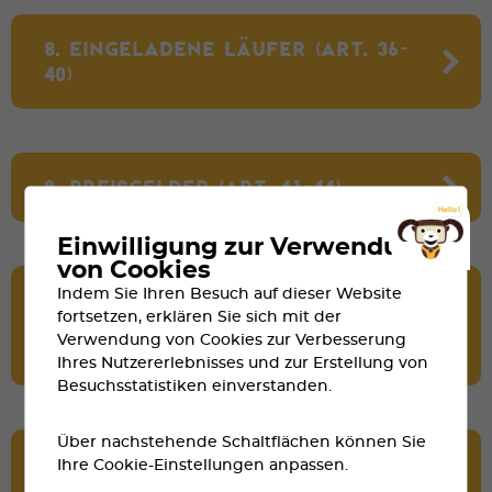
8. EINGELADENE LÄUFER (ART. 36-
40)
9. PREISGELDER (ART. 41-44)
Einwilligung zur Verwendung
von Cookies
Indem Sie Ihren Besuch auf dieser Website
10. DISQUALIFIKATION UND
fortsetzen, erklären Sie sich mit der
AUSSCHLUSS AUS DEM RENNEN
Verwendung von Cookies zur Verbesserung
(ART. 45-48)
Ihres Nutzererlebnisses und zur Erstellung von
Besuchsstatistiken einverstanden.
Über nachstehende Schaltflächen können Sie
11. DOPING UND DIE FOLGEN (ART.
Ihre Cookie-Einstellungen anpassen.
49-51)