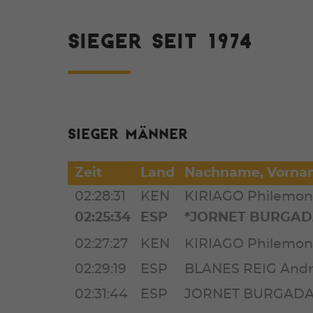
SIEGER SEIT 1974
Sieger Männ
Zeit
Land
Nachname, Vorna
02:28:31
KEN
KIRIAGO Philemo
02:25:34
ESP
*JORNET BURGADA
02:27:27
KEN
KIRIAGO Philemo
02:29:19
ESP
BLANES REIG And
02:31:44
ESP
JORNET BURGADA 