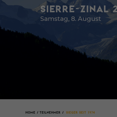
SIERRE-ZINAL 
Samstag, 8. August
HOME
/
Teilnehmer
/
Sieger seit 1974