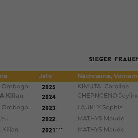
er Sieger Fraue
me
Jahr
Nachname, Vornam
2025
n Ombogo
KIMUTAI Caroline
 Kilian
2024
CHEPNGENO Joylin
2023
n Ombogo
LAUKLY Sophia
2022
reu
MATHYS Maude
2021***
Kilian
MATHYS Maude