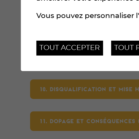
Vous pouvez personnaliser l'
8. COUREURS INVITÉS (ART. 36-40
TOUT ACCEPTER
TOUT 
9. PRIMES (ART. 41-44)
10. DISQUALIFICATION ET MISE H
11. DOPAGE ET CONSÉQUENCES (A