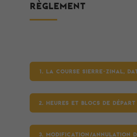
RÈGLEMENT
1. LA COURSE SIERRE-ZINAL, DA
2. HEURES ET BLOCS DE DÉPART (
3. MODIFICATION/ANNULATION DE