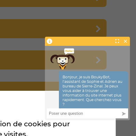
ON DE RESPONSABILITÉ (ART.
ation de cookies pour
 visites.