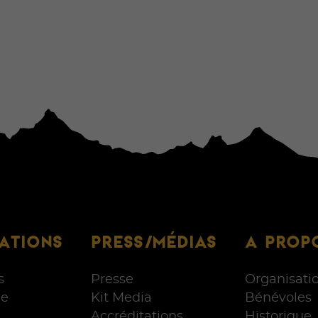
ATIONS
PRESS/MÉDIAS
A PROP
s
Presse
Organisati
e
Kit Media
Bénévoles
Accréditations
Historique