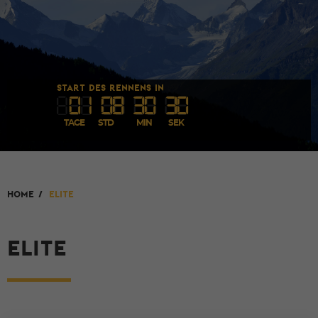
START DES RENNENS IN
0
1
08
30
30
TAGE
STD
MIN
SEK
HOME
/
Elite
ELITE