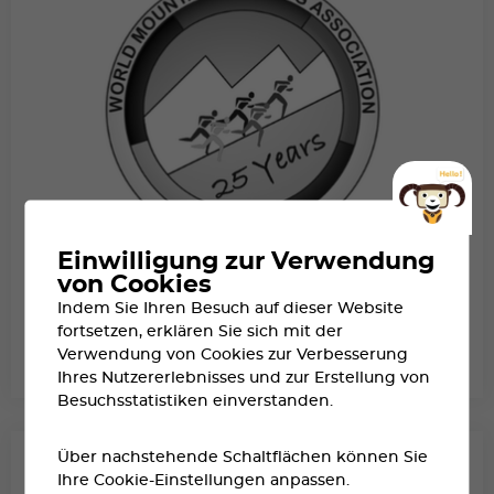
Einwilligung zur Verwendung
von Cookies
WORLD MOUNTAIN RUNNING
Indem Sie Ihren Besuch auf dieser Website
ASSOCIATION
fortsetzen, erklären Sie sich mit der
Verwendung von Cookies zur Verbesserung
DAS BEDÜRFNIS DES MENSCHEN, AUF KURZEN UND LANGEN STRECKEN
Ihres Nutzererlebnisses und zur Erstellung von
SCHNELL ZU LAUFEN, IST SO ALT WIE DIE MENSCHHEIT.
Besuchsstatistiken einverstanden.
Über nachstehende Schaltflächen können Sie
Ihre Cookie-Einstellungen anpassen.