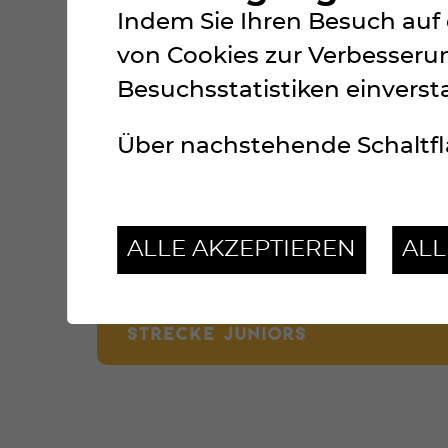
Indem Sie Ihren Besuch auf 
STRECKE COUREURS
von Cookies zur Verbesserun
Besuchsstatistiken einverst
STRECKE TOURISTES (VIA NIOUC
Über nachstehende Schaltfl
STRECKE TOURISTES (VIA SAINT
ALLE AKZEPTIEREN
AL
STRECKE JUNIORS