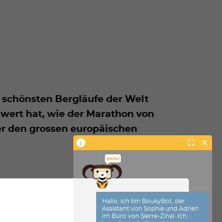
er schönsten Bergläufe der Welt
nwert hat, wie der Marathon von
er den grossen europäischen