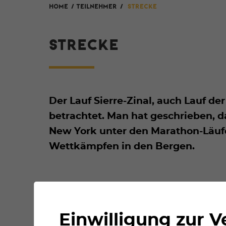
HOME
/
Teilnehmer
/
Strecke
STRECKE
Der Lauf Sierre-Zinal, auch Lauf de
betrachtet. Man hat geschrieben, d
New York unter den Marathon-Läufe
Wettkämpfen in den Bergen.
Einwilligung zur 