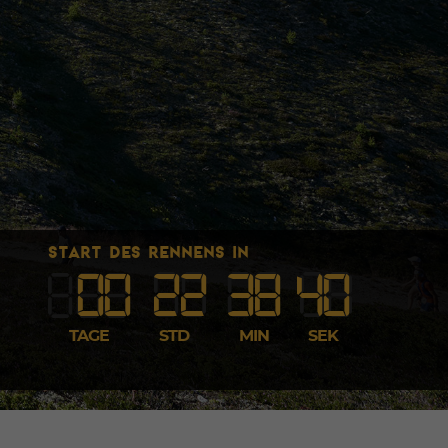
START DES RENNENS IN
00
22
38
40
TAGE
STD
MIN
SEK