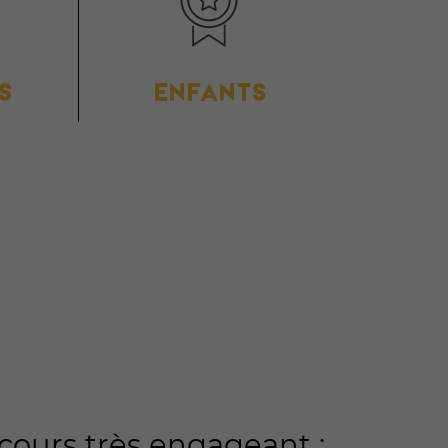
S
ENFANTS
rcours très engageant :