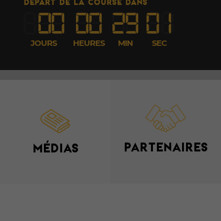
DÉPART DE LA COURSE DANS
00
00
29
00
JOURS
HEURES
MIN
SEC
PARTENAIRES
MÉDIAS