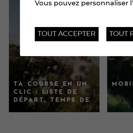
Vous pouvez personnaliser l'
TOUT ACCEPTER
TOUT 
TA COURSE EN UN
MOBI
CLIC : LISTE DE
DÉPART, TEMPS DE
PASSAGE,
CLASSEMENT ET
RÉSULTATS