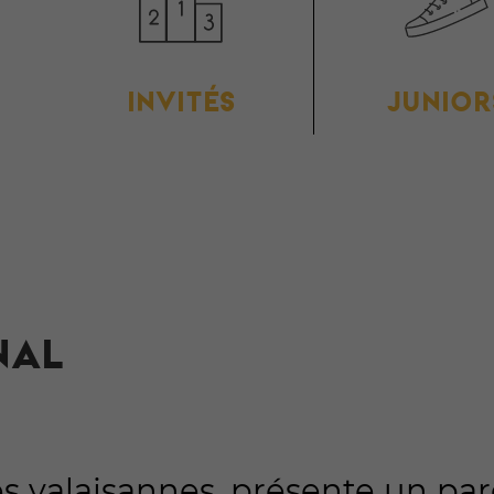
INVITÉS
JUNIOR
NAL
es valaisannes, présente un pa