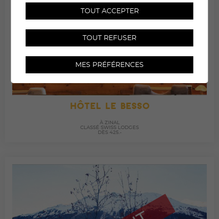
TOUT ACCEPTER
TOUT REFUSER
MES PRÉFÉRENCES
HÔTEL LE BESSO
À ZINAL
CLASSÉ SWISS LODGES
DÈS 425.-