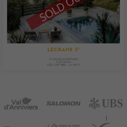
LECRANS 5*
À CRANS-MONTANA
5 ÉTOILES
DÈS CHF 980.- LA NUIT