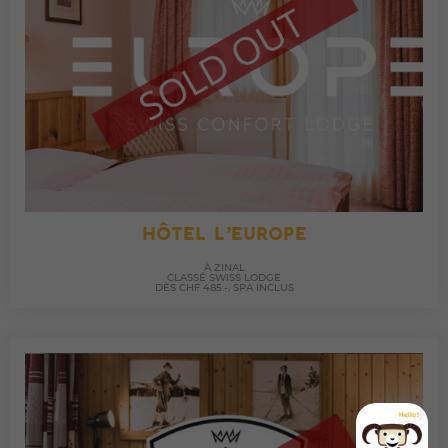
HÔTEL L’EUROPE
À ZINAL
CLASSÉ SWISS LODGE
DÈS CHF 485.-, SPA INCLUS