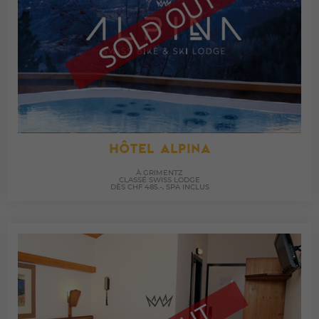
HÔTEL ALPINA
À GRIMENTZ
CLASSÉ SWISS LODGE
DÈS CHF 485.-, SPA INCLUS