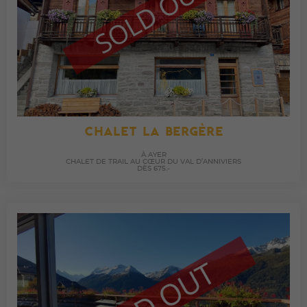
CHALET LA BERGÈRE
À AYER
CHALET DE TRAIL AU CŒUR DU VAL D’ANNIVIERS
DÈS 675.-