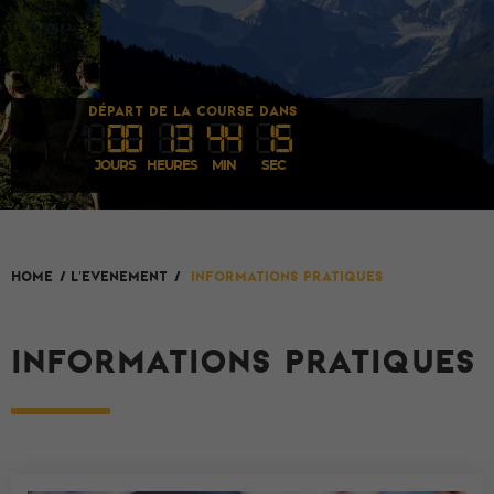
DÉPART DE LA COURSE DANS
00
1
3
44
1
4
JOURS
HEURES
MIN
SEC
L'evenement
HOME
/
/
Informations pratiques
INFORMATIONS PRATIQUES