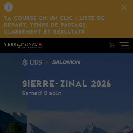
TA COURSE EN UN CLIC : LISTE DE
DÉPART, TEMPS DE PASSAGE,
CLASSEMENT ET RÉSULTATS
SIERRE-ZINAL 2026
Samedi 8 août