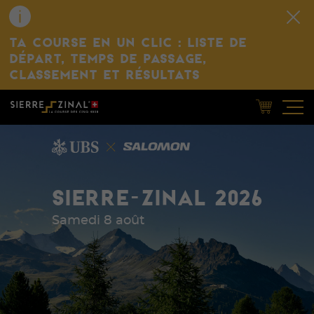
TA COURSE EN UN CLIC : LISTE DE
DÉPART, TEMPS DE PASSAGE,
CLASSEMENT ET RÉSULTATS
SIERRE-ZINAL 2026
Samedi 8 août