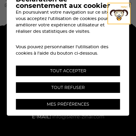
consentement aux cookies
En poursuivant votre navigation sur ce site,
vous acceptez l'utilisation de cookies pour
améliorer votre expérience utilisateur et
réaliser des statistiques de visites.
Vous pouvez personnaliser l'utilisation des
cookies à l'aide du bouton ci-dessous.
TOUT ACCEPTER
Rue Centrale 6
TOUT REFUSER
CH-
3960
Sierre
MES PRÉFÉRENCES
TÉL:
079 710 96 09
E-MAIL:
info@sierre-zinal.com