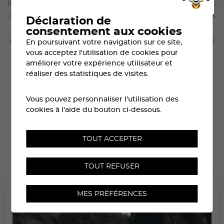
interactive et immersive dédiée au cyclisme indoor,
à la course à pied et à l’aviron. Elle constitue la plus
Déclaration de
grande plateforme de partage de vidéos
consentement aux cookies
géolocalisées, proposant les plus beaux parcours à
En poursuivant votre navigation sur ce site,
vous acceptez l'utilisation de cookies pour
travers le monde. L’application se connecte à
améliorer votre expérience utilisateur et
différents équipements de fitness pour offrir une
réaliser des statistiques de visites.
expérience d’entraînement réaliste et immersive.
S’entraîner ne se limite plus à l’intérieur —
Vous pouvez personnaliser l'utilisation des
l’expérience devient réelle !
cookies à l'aide du bouton ci-dessous.
TOUT ACCEPTER
TOUT REFUSER
MES PRÉFÉRENCES