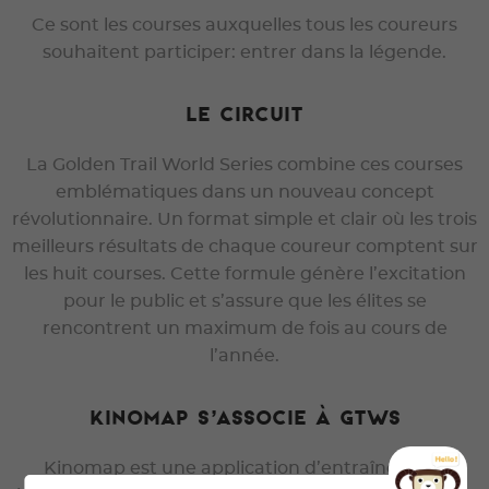
Ce sont les courses auxquelles tous les coureurs
souhaitent participer: entrer dans la légende.
LE CIRCUIT
La Golden Trail World Series combine ces courses
emblématiques dans un nouveau concept
révolutionnaire. Un format simple et clair où les trois
meilleurs résultats de chaque coureur comptent sur
les huit courses. Cette formule génère l’excitation
pour le public et s’assure que les élites se
rencontrent un maximum de fois au cours de
l’année.
Kinomap s’associe à GTWS
Kinomap est une application d’entraînement