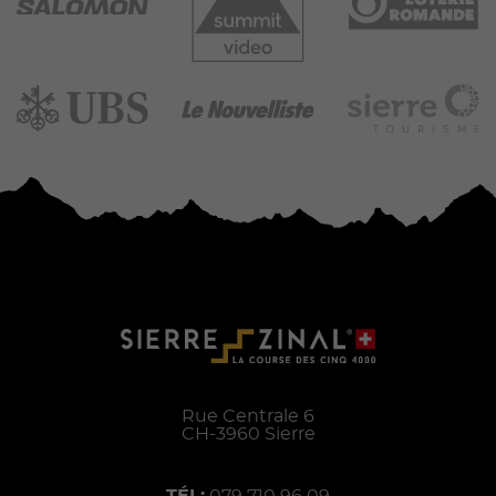
Rue Centrale 6
CH-
3960
Sierre
TÉL:
079 710 96 09