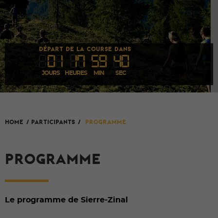
DÉPART DE LA COURSE DANS
0
1
1
7
59
39
JOURS
HEURES
MIN
SEC
HOME
/
Participants
/
Programme
PROGRAMME
Le programme de Sierre-Zinal