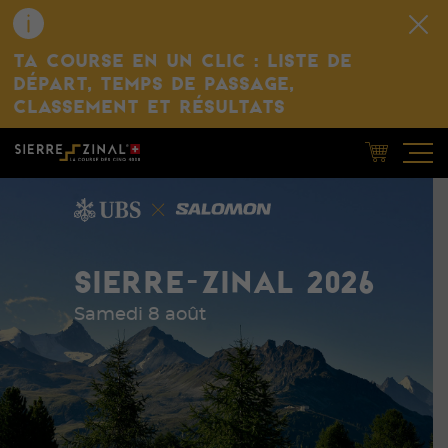
TA COURSE EN UN CLIC : LISTE DE
DÉPART, TEMPS DE PASSAGE,
CLASSEMENT ET RÉSULTATS
SIERRE-ZINAL 2026
Samedi 8 août