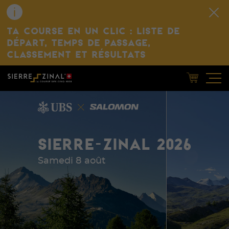
TA COURSE EN UN CLIC : LISTE DE
DÉPART, TEMPS DE PASSAGE,
CLASSEMENT ET RÉSULTATS
SIERRE-ZINAL 2026
Samedi 8 août