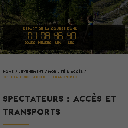
DÉPART DE LA COURSE DANS
0
1
08
46
39
JOURS
HEURES
MIN
SEC
L'evenement
HOME
/
/
Mobilité & Accès
/
Spectateurs : accès et transports
SPECTATEURS : ACCÈS ET
TRANSPORTS