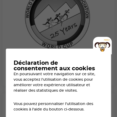
WORLD MOUNTAIN RUNNING
Déclaration de
consentement aux cookies
ASSOCIATION
En poursuivant votre navigation sur ce site,
LE BESOIN DE L’HOMME DE COURIR RAPIDEMENT SUR DE COURTES ET
vous acceptez l'utilisation de cookies pour
LONGUES DISTANCES EST AUSSI VIEUX QUE L’HUMANITÉ.
améliorer votre expérience utilisateur et
réaliser des statistiques de visites.
Vous pouvez personnaliser l'utilisation des
cookies à l'aide du bouton ci-dessous.