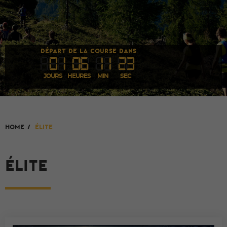
DÉPART DE LA COURSE DANS
0
1
06
1
1
22
JOURS
HEURES
MIN
SEC
HOME
/
élite
ÉLITE