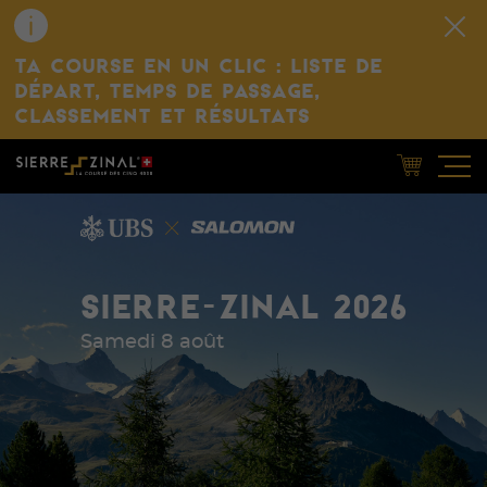
TA COURSE EN UN CLIC : LISTE DE
DÉPART, TEMPS DE PASSAGE,
CLASSEMENT ET RÉSULTATS
SIERRE-ZINAL 2026
Samedi 8 août