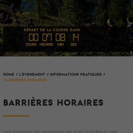
DÉPART DE LA COURSE DANS
00
07
08
1
4
JOURS
HEURES
MIN
SEC
L'evenement
HOME
/
/
Informations pratiques
/
Barrières horaires
BARRIÈRES HORAIRES
Les horaires de passages ne sont pas liés à une