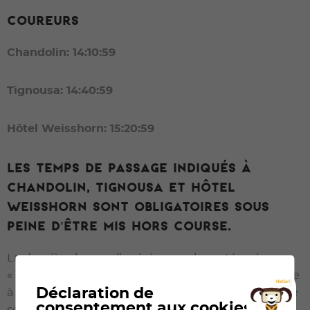
COUREURS
Chandolin: 14:10:59
Tignousa: 14:40:59
Hôtel Weisshorn: 15:20:59
Les temps de passage indiqués à
Chandolin, Tignousa et Hôtel
Weisshorn sont obligatoires sous
peine d'être mis hors course.
La dernière heure d’arrivée pour les catégories
« Touristes » et « Coureurs » possible à Zinal est fixée
Déclaration de
à 17:30:59. Après cette heure, les participants qui ne
consentement aux cookies
sont pas encore arrivés seront considérés hors