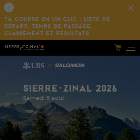
TA COURSE EN UN CLIC : LISTE DE
DÉPART, TEMPS DE PASSAGE,
CLASSEMENT ET RÉSULTATS
SIERRE-ZINAL 2026
Samedi 8 août