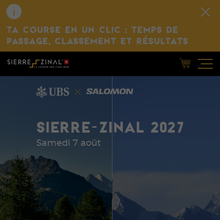
TA COURSE EN UN CLIC : TEMPS DE
PASSAGE, CLASSEMENT ET RÉSULTATS
SIERRE-ZINAL 2027
Samedi 7 août