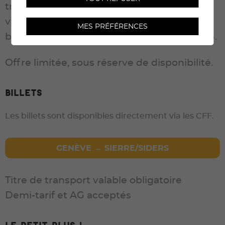
train. En réservant votre billet en ligne ou
via l’application mobile CFF, vous pouvez
MES PRÉFÉRENCES
bénéficier de réductions allant jusqu’à 50%.
Offre limitée, sous réserve de disponibilité.
Billets
Les billets sont disponibles directement via les CFF.
GENÈVE → SIERRE/SIDERS
Titre de transport valable obligatoire
Demi-tarif et AG acceptés