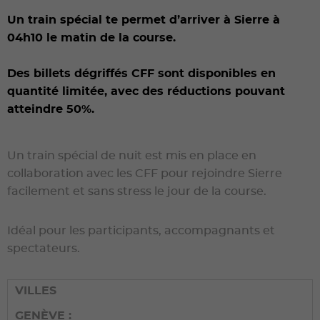
Un train spécial te permet d’arriver à Sierre à
04h10 le matin de la course.
Des billets dégriffés CFF sont disponibles en
quantité limitée, avec des réductions pouvant
atteindre 50%.
Un train spécial de nuit est mis en place en
collaboration avec les CFF pour rejoindre Sierre
facilement et sans stress le jour de la course.
Idéal pour les participants, accompagnants et
spectateurs.
VILLES
GENÈVE