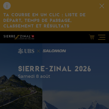
TA COURSE EN UN CLIC : LISTE DE
DÉPART, TEMPS DE PASSAGE,
CLASSEMENT ET RÉSULTATS
SIERRE-ZINAL 2026
Samedi 8 août