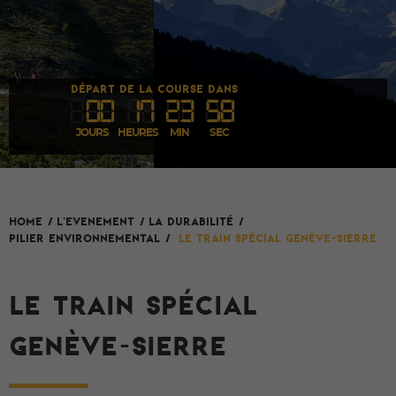
DÉPART DE LA COURSE DANS
00
1
7
23
58
JOURS
HEURES
MIN
SEC
L'evenement
HOME
/
/
La durabilité
/
Pilier environnemental
/
Le train spécial Genève-Sierre
LE TRAIN SPÉCIAL
GENÈVE-SIERRE