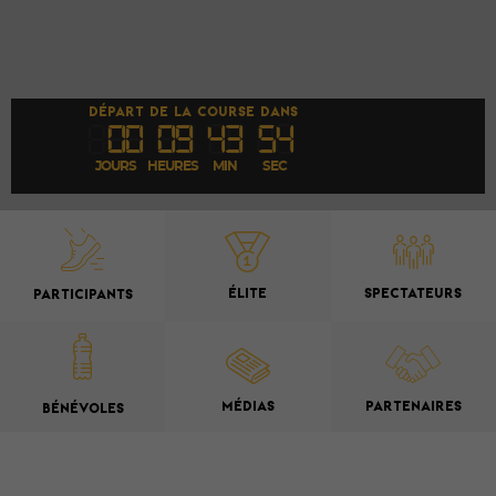
DÉPART DE LA COURSE DANS
00
09
43
53
JOURS
HEURES
MIN
SEC
ÉLITE
SPECTATEURS
PARTICIPANTS
MÉDIAS
PARTENAIRES
BÉNÉVOLES