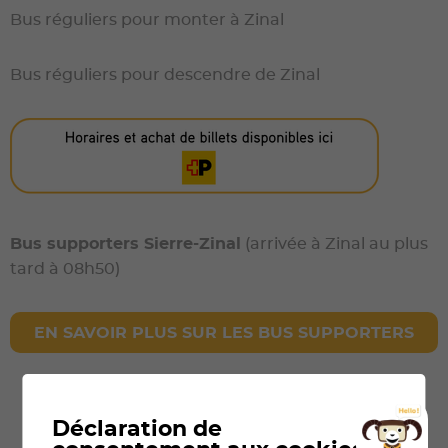
Bus réguliers pour monter à Zinal
Bus réguliers pour descendre de Zinal
Bus supporters Sierre-Zinal
(arrivée à Zinal au plus
tard à 08h50)
EN SAVOIR PLUS SUR LES BUS SUPPORTERS
Déclaration de