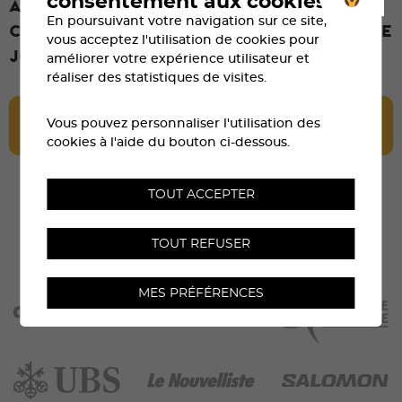
consentement aux cookies
Attention aux restrictions de
En poursuivant votre navigation sur ce site,
circulation dans le Val d’Anniviers le
vous acceptez l'utilisation de cookies pour
jour de la course.
améliorer votre expérience utilisateur et
réaliser des statistiques de visites.
CONSULTER LES HORAIRES ET FERMETURES
Vous pouvez personnaliser l'utilisation des
DE ROUTES
cookies à l'aide du bouton ci-dessous.
TOUT ACCEPTER
TOUT REFUSER
MES PRÉFÉRENCES