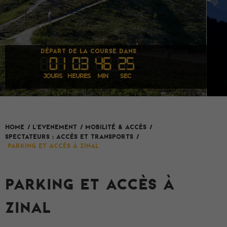
DÉPART DE LA COURSE DANS
0
1
03
46
25
JOURS
HEURES
MIN
SEC
L'evenement
HOME
/
/
Mobilité & Accès
/
Spectateurs : accès et transports
/
Parking et accès à Zinal
PARKING ET ACCÈS À
ZINAL