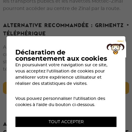
les transports publics et les navettes Mottec–Zinal
pourront accéder au centre de Zinal par la route.
Alternative recommandée : Grimentz +
téléphérique
Afin d’éviter les embouteillages et les parkings
Déclaration de
complets à Zinal, il est fortement conseillé de
consentement aux cookies
stationner à Grimentz puis de rejoindre Zinal en
En poursuivant votre navigation sur ce site,
téléphérique.
vous acceptez l'utilisation de cookies pour
améliorer votre expérience utilisateur et
réaliser des statistiques de visites.
EN SAVOIR PLUS
Vous pouvez personnaliser l'utilisation des
cookies à l'aide du bouton ci-dessous.
TOUT ACCEPTER
Attention aux restrictions de