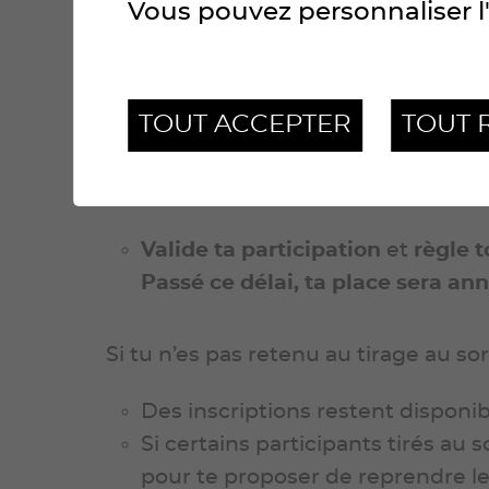
Vous pouvez personnaliser l'
Étape 2 : Tirage au sort
Réalisé par notre chronométreur 
TOUT ACCEPTER
TOUT 
Résultats envoyés par e-mail pa
Si tu es retenu :
Valide ta participation
et
règle to
Passé ce délai, ta place sera a
Si tu n’es pas retenu au tirage au so
Des inscriptions restent disponib
Si certains participants tirés au 
pour te proposer de reprendre le