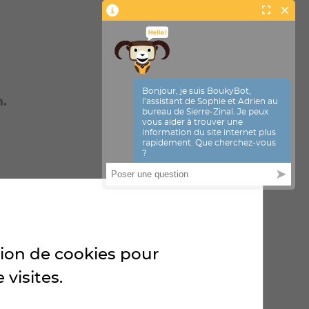
n.
ion
ation de cookies pour
 visites.
n sera prise en compte