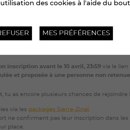
utilisation des cookies à l'aide du bou
officiel
REFUSER
MES PRÉFÉRENCES
r notre chronométreur
le 3 avril dans l’après-m
n inscription avant le 10 avril, 23:59
via le lie
nnulée et proposée à une personne non retenu
rt, tu as encore plusieurs chances de rejoindre l
les via les
packages Sierre-Zinal
.
sort ne confirment pas leur inscription dans les
ur place.