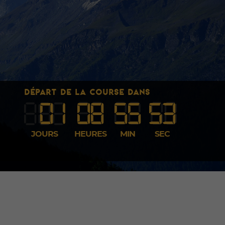
DÉPART DE LA COURSE DANS
0
1
08
55
5
1
JOURS
HEURES
MIN
SEC