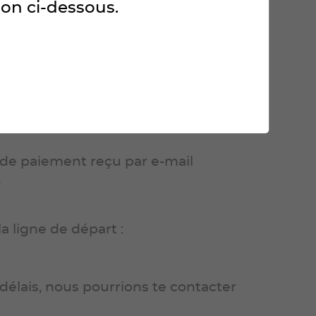
ton ci-dessous.
idi
n de paiement reçu par e-mail
e
a ligne de départ :
 délais, nous pourrions te contacter