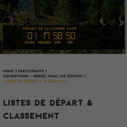
DÉPART DE LA COURSE DANS
0
1
1
7
58
50
JOURS
HEURES
MIN
SEC
HOME
/
Participants
/
INSCRIPTIONS – SIERRE-ZINAL 53e édition
/
Listes de départ & classement
LISTES DE DÉPART &
CLASSEMENT