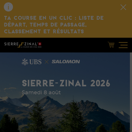
TA COURSE EN UN CLIC : LISTE DE
DÉPART, TEMPS DE PASSAGE,
CLASSEMENT ET RÉSULTATS
SIERRE-ZINAL 2026
Samedi 8 août