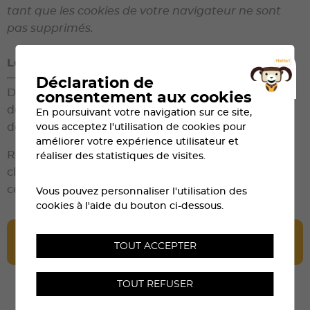
tant que les cookies de votre navigateur ne sont
pas supprimés.
Leaderboards
Déclaration de
De nouveaux leaderboards permettent également
consentement aux cookies
de visualiser rapidement les meilleurs participants
En poursuivant votre navigation sur ce site,
vous acceptez l'utilisation de cookies pour
de chaque catégorie tout au long de la course.
améliorer votre expérience utilisateur et
Retrouvez prochainement les listes de départ, les
réaliser des statistiques de visites.
classements et les résultats directement depuis
cette page.
Vous pouvez personnaliser l'utilisation des
cookies à l'aide du bouton ci-dessous.
VOIR LES LISTES DE DÉPART ET LES
TOUT ACCEPTER
CLASSEMENTS
TOUT REFUSER