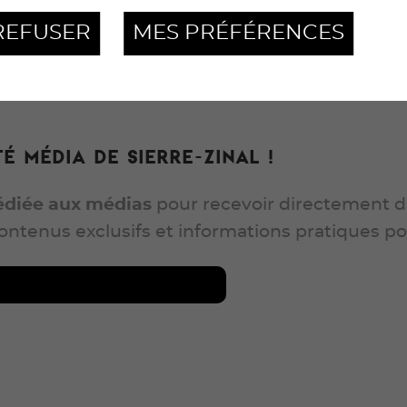
REFUSER
MES PRÉFÉRENCES
 média de Sierre-Zinal !
édiée aux mé
dias
pour recevoir directement da
ontenus exclusifs et informations pratiques po