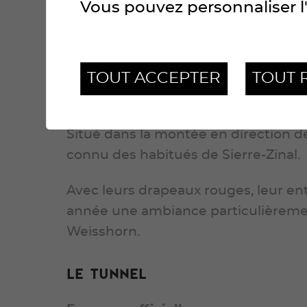
Installe-toi le long du parcours po
Vous pouvez personnaliser l'
les plus intenses de leur course.
Le virage des Gruyériens
TOUT ACCEPTER
TOUT 
Fan zone officielle
Situé dans la montée en direction de
connu des habitués de Sierre-Zinal.
Avec leurs drapeaux rouges, leur e
année une ambiance particulièremen
Weisshorn.
Le Tunnel