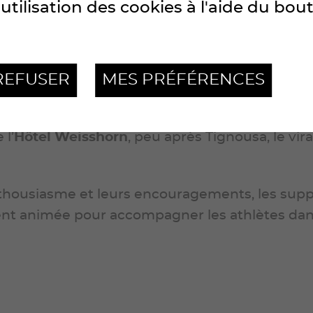
ur les encourager, leur donner un maximum d’én
utilisation des cookies à l'aide du bou
REFUSER
MES PRÉFÉRENCES
 l’
Hôtel Weisshorn
, peu après Tignousa, le vir
nthousiasme et leurs encouragements, les supp
t animée pour accompagner les athlètes dans