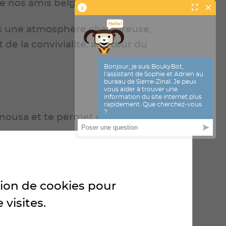
e nos amis belges.
ans une atmosphère chaleureuse,
t de la convivialité, au cœur du
gnousa et te permet d’accéder
tes
.
un segment chronométré de 100
ation de cookies pour
 visites.