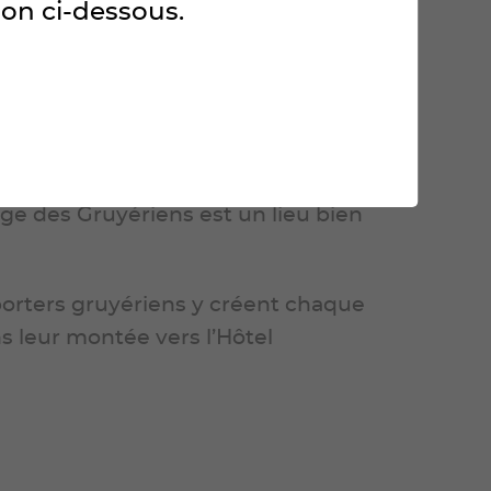
ergie et assister à l’un des moments
ton ci-dessous.
age des Gruyériens est un lieu bien
orters gruyériens y créent chaque
 leur montée vers l’Hôtel