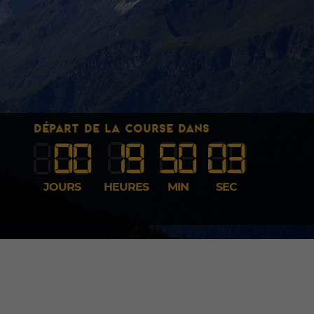
DÉPART DE LA COURSE DANS
00
1
9
50
02
JOURS
HEURES
MIN
SEC