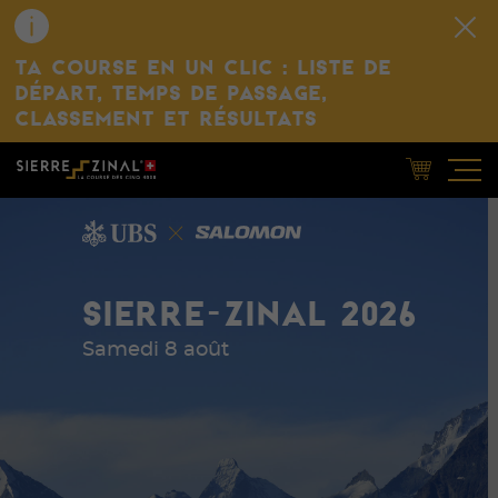
TA COURSE EN UN CLIC : LISTE DE
DÉPART, TEMPS DE PASSAGE,
CLASSEMENT ET RÉSULTATS
SIERRE-ZINAL 2026
Samedi 8 août