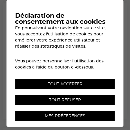
Déclaration de
consentement aux cookies
En poursuivant votre navigation sur ce site,
vous acceptez l'utilisation de cookies pour
améliorer votre expérience utilisateur et
réaliser des statistiques de visites.
Vous pouvez personnaliser l'utilisation des
cookies à l'aide du bouton ci-dessous.
TOUT ACCEPTER
ACCÈS AU DÉPART DEPUIS SIERRE
TOUT REFUSER
LE PLAN INTERACTIF DE SIERRE POUR REPÉRER LES PARKINGS, LA GARE, LE
RETRAIT DES DOSSARDS ET LA ZONE D’ACCUEIL DU DÉPART
MES PRÉFÉRENCES