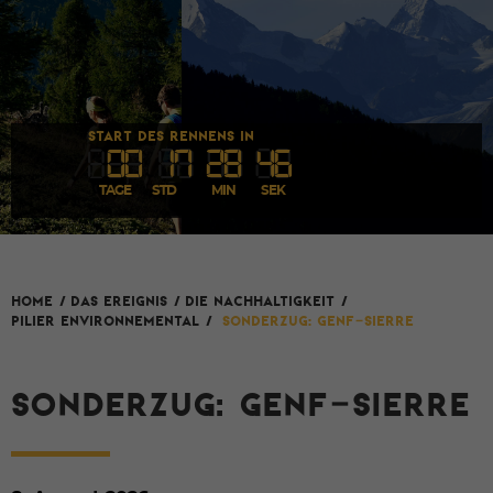
START DES RENNENS IN
00
1
7
28
46
TAGE
STD
MIN
SEK
HOME
/
Das Ereignis
/
DIE NACHHALTIGKEIT
/
Pilier environnemental
/
Sonderzug: Genf–Sierre
SONDERZUG: GENF–SIERRE