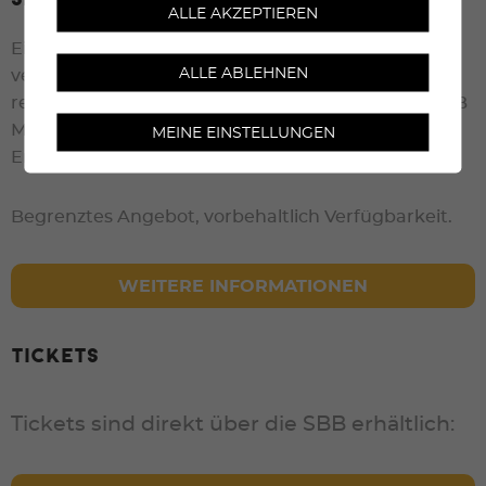
ALLE AKZEPTIEREN
Ein begrenztes Kontingent an Spartickets ist
ALLE ABLEHNEN
verfügbar, um mit dem Zug nach Sierre-Zinal zu
reisen. Wenn Sie Ihr Ticket online oder über die SBB
Mobile App buchen, profitieren Sie von
MEINE EINSTELLUNGEN
Ermässigungen von bis zu 50%.
Begrenztes Angebot, vorbehaltlich Verfügbarkeit.
WEITERE INFORMATIONEN
Tickets
Tickets sind direkt über die SBB erhältlich: