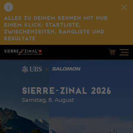
ALLES ZU DEINEM RENNEN MIT NUR
EINEM KLICK: STARTLISTE,
ZWISCHENZEITEN, RANGLISTE UND
RESULTATE
SIERRE-ZINAL 2026
Samstag, 8. August