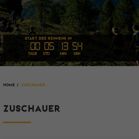
START DES RENNENS IN
00
05
1
3
53
TAGE
STD
MIN
SEK
HOME
/
Zuschauer
ZUSCHAUER