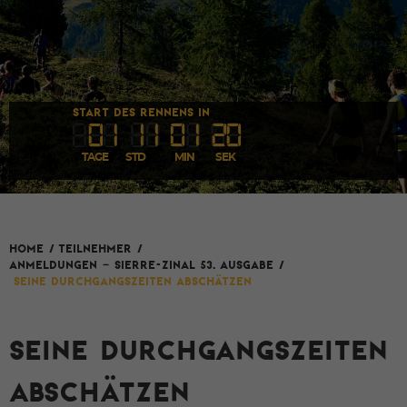
START DES RENNENS IN
0
1
1
1
0
1
1
9
TAGE
STD
MIN
SEK
HOME
/
Teilnehmer
/
ANMELDUNGEN – SIERRE-ZINAL 53. AUSGABE
/
Seine Durchgangszeiten abschätzen
SEINE DURCHGANGSZEITEN
ABSCHÄTZEN