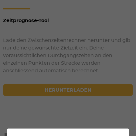
Zeitprognose-Tool
Lade den Zwischenzeitenrechner herunter und gib
nur deine gewünschte Zielzeit ein. Deine
voraussichtlichen Durchgangszeiten an den
einzelnen Punkten der Strecke werden
anschliessend automatisch berechnet.
HERUNTERLADEN