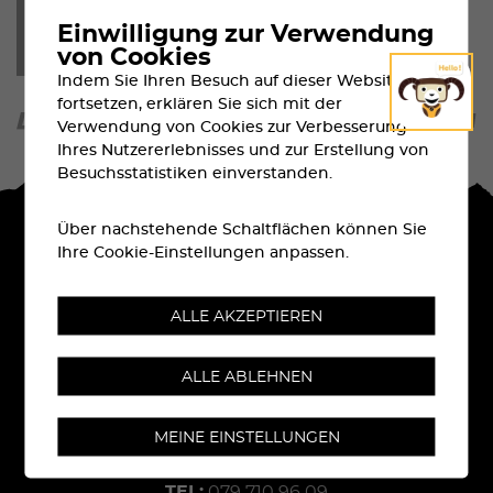
Einwilligung zur Verwendung
von Cookies
Indem Sie Ihren Besuch auf dieser Website
fortsetzen, erklären Sie sich mit der
Verwendung von Cookies zur Verbesserung
Ihres Nutzererlebnisses und zur Erstellung von
Besuchsstatistiken einverstanden.
Über nachstehende Schaltflächen können Sie
Ihre Cookie-Einstellungen anpassen.
ALLE AKZEPTIEREN
ALLE ABLEHNEN
Rue Centrale 6
CH-
3960
Sierre
MEINE EINSTELLUNGEN
TEL:
079 710 96 09