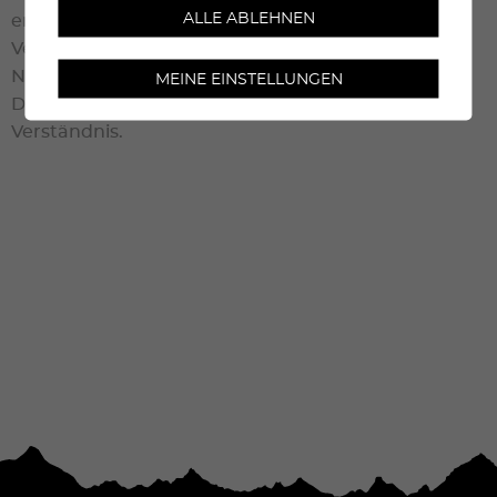
ALLE ABLEHNEN
entlang der Strecke sowie im gesamten
Veranstaltungsbereich streng untersagt.
Nur von der Veranstaltungsleitung genehmigte
MEINE EINSTELLUNGEN
Drohnen sind erlaubt. Vielen Dank für Ihr
Verständnis.