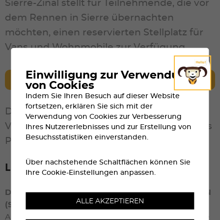
Sierre-Zinal stellt für Teilnehmende, die vor
dem Rennen in Sierre übernachten
möchten, einen reservierten Stellplatz für
Vans und Wohnmobile zur Verfügung.
Einwilligung zur Verwendung
MEHR ERFAHREN
von Cookies
Indem Sie Ihren Besuch auf dieser Website
fortsetzen, erklären Sie sich mit der
Der Veranstalter übernimmt keine
Verwendung von Cookies zur Verbesserung
Verantwortung für unerlaubtes oder wildes
Ihres Nutzererlebnisses und zur Erstellung von
Besuchsstatistiken einverstanden.
Parkieren.
Über nachstehende Schaltflächen können Sie
Luftsicherheit
Ihre Cookie-Einstellungen anpassen.
DROHNEN AM VERANSTALTUNGSORT VERBOTEN
ALLE AKZEPTIEREN
(Sierre und Zinal)
Aus Sicherheitsgründen sind private Drohnenflüge