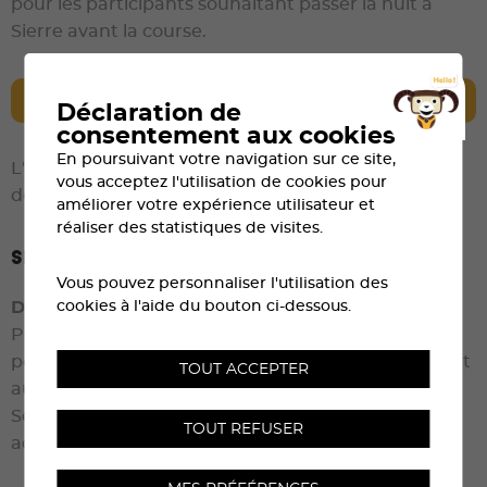
pour les participants souhaitant passer la nuit à
Sierre avant la course.
EN SAVOIR PLUS
Déclaration de
consentement aux cookies
En poursuivant votre navigation sur ce site,
L'organisateur décline toute responsabilité en cas
vous acceptez l'utilisation de cookies pour
de "parking sauvage".
améliorer votre expérience utilisateur et
réaliser des statistiques de visites.
Sécurité aérienne
Vous pouvez personnaliser l'utilisation des
cookies à l'aide du bouton ci-dessous.
DRONES INTERDITS SUR LE SITE (Sierre et Zinal)
Pour des raisons de sécurité, tout vol de drone
personnel est interdit sur l’ensemble du parcours et
TOUT ACCEPTER
aux abords de l’événement.
Seuls les drones autorisés par l’organisation sont
TOUT REFUSER
admis. Merci de votre compréhension.