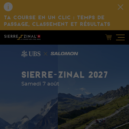
TA COURSE EN UN CLIC : TEMPS DE
PASSAGE, CLASSEMENT ET RÉSULTATS
SIERRE-ZINAL 2027
Samedi 7 août