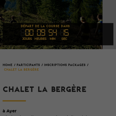
DÉPART DE LA COURSE DANS
00
09
54
1
5
JOURS
HEURES
MIN
SEC
HOME
/
Participants
/
Inscriptions packages
/
Chalet La Bergère
CHALET LA BERGÈRE
à Ayer