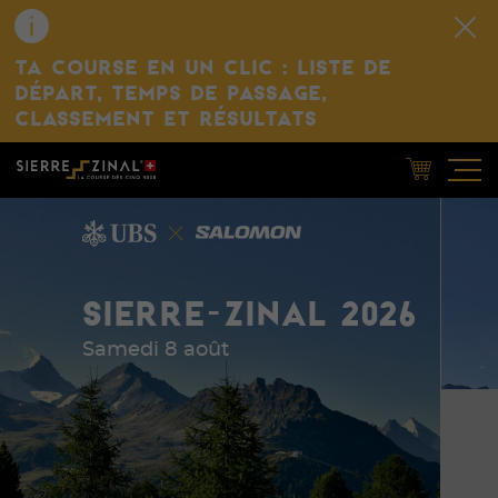
TA COURSE EN UN CLIC : LISTE DE
DÉPART, TEMPS DE PASSAGE,
CLASSEMENT ET RÉSULTATS
SIERRE-ZINAL 2026
Samedi 8 août