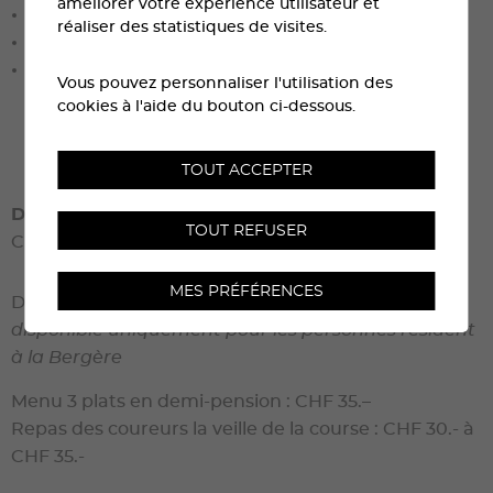
améliorer votre expérience utilisateur et
1 dossard pour la course Sierre-Zinal
réaliser des statistiques de visites.
Taxes de séjour
Pass Liberté donnant accès gratuitement à de
Vous pouvez personnaliser l'utilisation des
nombreuses activités, avec réduction sur les
cookies à l'aide du bouton ci-dessous.
billets de remontées mécaniques et transports
publics gratuits pendant le séjour
TOUT ACCEPTER
Du jeudi 6 août au lundi 10 août 2026
TOUT REFUSER
CHF 750.00, (incl. 1 dossard)
MES PRÉFÉRENCES
Dossard supplémentaire : CHF 160.-
disponible uniquement pour les personnes résident
à la Bergère
Menu 3 plats en demi-pension : CHF 35.–
Repas des coureurs la veille de la course : CHF 30.- à
CHF 35.-