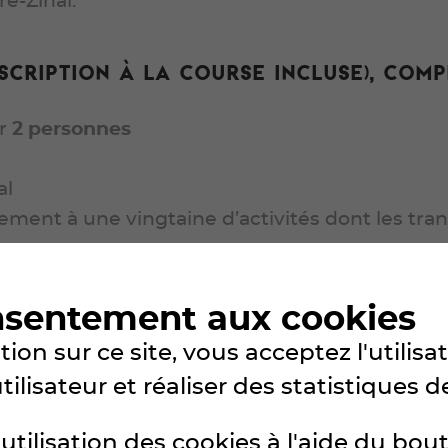
e-Zinal.
scription à la course incluse), comp
ur
2 personnes
s
al
ement à une vingtaine d’activités dont les tran
e mercredi 5 août 2026
nsentement aux cookies
ion sur ce site, vous acceptez l'utilis
lisateur et réaliser des statistiques de
utilisation des cookies à l'aide du bou