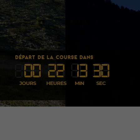
DÉPART DE LA COURSE DANS
00
22
1
3
29
JOURS
HEURES
MIN
SEC