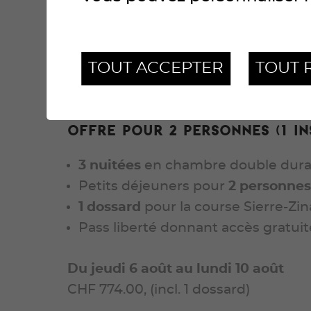
Pack PARTICIPANT et ac
TOUT ACCEPTER
TOUT 
Profitez d’un séjour à Zinal dans l
parcours de la mythique course Sierr
Offre pour 2 personnes (1 in
3 nuitées
en chambre double duran
Petits déjeuners pour
2 personne
1 dossard
pour la course Sierre-Zin
Pass liberté donnant accès gratuit
Du jeudi 6 août au lundi 10 août
CHF 774.00, (incl. 1 dossard)