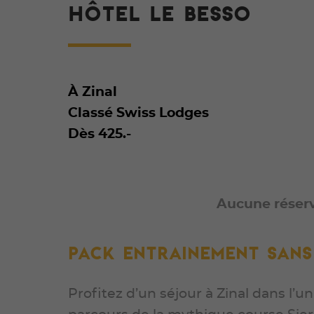
HÔTEL LE BESSO
À Zinal
Classé Swiss Lodges
Dès 425.-
Aucune réserv
Pack entrainement san
Profitez d’un séjour à Zinal dans l