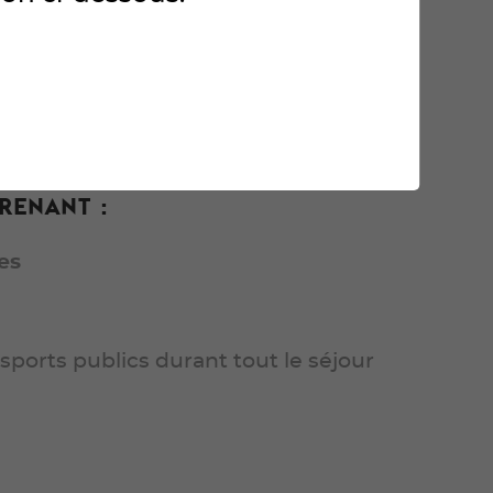
 entraîner et reconnaître le
renant :
nes
sports publics durant tout le séjour