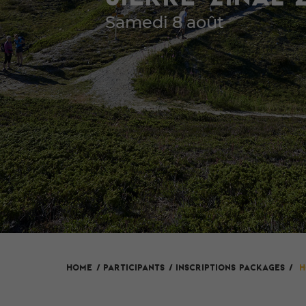
Samedi 8 août
HOME
/
Participants
/
Inscriptions packages
/
H