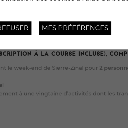
compagnanT
REFUSER
MES PRÉFÉRENCES
’un des hôtels du Groupe des Cinq 4000 pour vous
e-Zinal.
scription à la course incluse), comp
t le week-end de Sierre-Zinal pour
2 person
s
al
ement à une vingtaine d’activités dont les tran