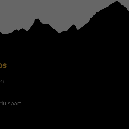
OS
on
du sport