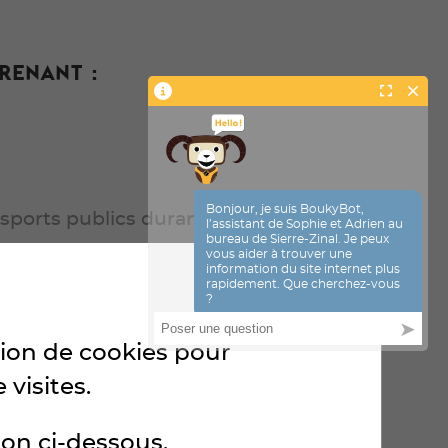
renant :
sports publics durant le séjour
ation de cookies pour
 visites.
ton ci-dessous.