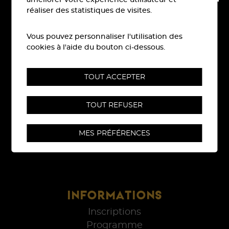
réaliser des statistiques de visites.
Vous pouvez personnaliser l'utilisation des
cookies à l'aide du bouton ci-dessous.
Rue Centrale 6
CH-
3960
Sierre
TOUT ACCEPTER
TÉL:
079 710 96 09
TOUT REFUSER
E-MAIL:
info@sierre-zinal.com
MES PRÉFÉRENCES
INFORMATIONS
Inscriptions
Programme