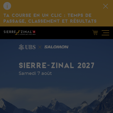
TA COURSE EN UN CLIC : TEMPS DE
PASSAGE, CLASSEMENT ET RÉSULTATS
SIERRE-ZINAL 2027
Samedi 7 août