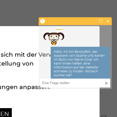
ie sich mit der Verwendung
 Höhenrestaurant Tignousa und der
tellung von
lungen anpassen.
GEN