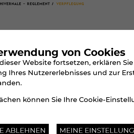
Hivernale – Reglement
/
VERPFLEGUNG
Verwendung von Cookies
dieser Website fortsetzen, erklären S
rpflegungspfosten vorgesehen. Der erste beim
g Ihres Nutzererlebnisses und zur Ers
n.
anden.
ächen können Sie Ihre Cookie-Einstel
LE ABLEHNEN
MEINE EINSTELLUN