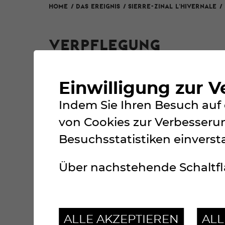
SIERRE-ZINAL L'HIVERNALE
HOME
/
Das Ereignis
/
/
VERPFLEGUNG
Einwilligung zur 
Indem Sie Ihren Besuch auf 
Entlang des Parcours sind zwei Ve
von Cookies zur Verbesserun
zweite am Ziel beim Hotel Weisshor
Besuchsstatistiken einverst
Über nachstehende Schaltfl
ALLE AKZEPTIEREN
AL