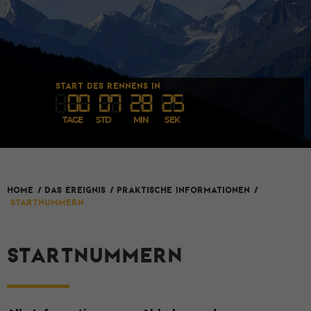
START DES RENNENS IN
00
07
28
25
TAGE
STD
MIN
SEK
HOME
/
Das Ereignis
/
Praktische Informationen
/
Startnummern
STARTNUMMERN