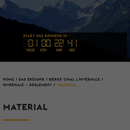
START DES RENNENS IN
0
1
00
22
4
1
TAGE
STD
MIN
SEK
SIERRE-ZINAL L'HIVERNALE
HOME
/
Das Ereignis
/
/
Hivernale – Reglement
/
Material
MATERIAL