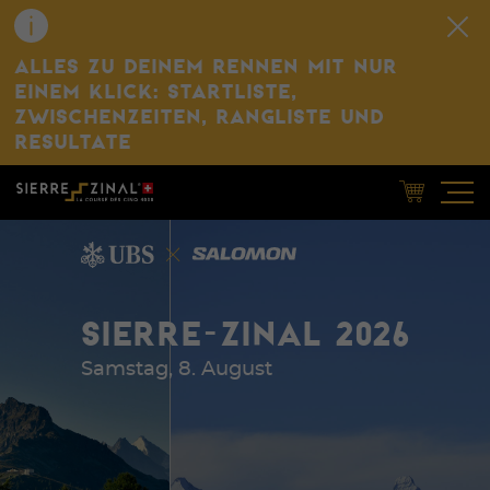
ALLES ZU DEINEM RENNEN MIT NUR
EINEM KLICK: STARTLISTE,
ZWISCHENZEITEN, RANGLISTE UND
RESULTATE
SIERRE-ZINAL 2026
Samstag, 8. August