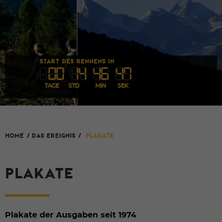
START DES RENNENS IN
00
1
4
46
45
TAGE
STD
MIN
SEK
HOME
/
Das Ereignis
/
Plakate
PLAKATE
Plakate der Ausgaben seit 1974