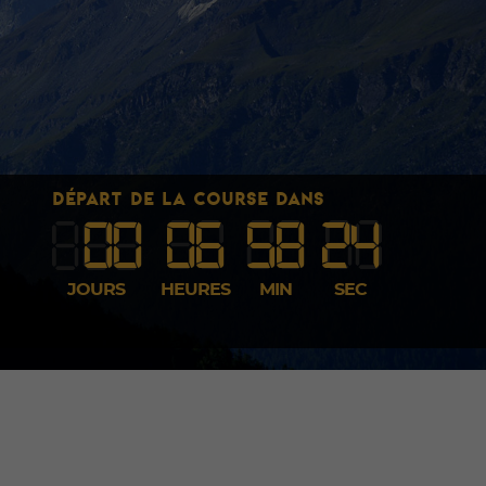
DÉPART DE LA COURSE DANS
00
06
58
23
JOURS
HEURES
MIN
SEC