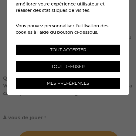
améliorer votre expérience utilisateur et
réaliser des statistiques de visites.
Choisissez votre mode : en ligne ou sur le
terrain
Vous pouvez personnaliser l'utilisation des
cookies à l'aide du bouton ci-dessous.
Scannez les QR codes sur place ou lancez le jeu
depuis chez vous
TOUT ACCEPTER
Mesurez-vous aux légendes et à vous-même !
TOUT REFUSER
Que ce soit sur les sentiers entre Tignousa et le
MES PRÉFÉRENCES
Weisshorn, ou dans un monde virtuel inspiré de la
course, Sierre-Zinal Challenge vous attend.
À vous de jouer !