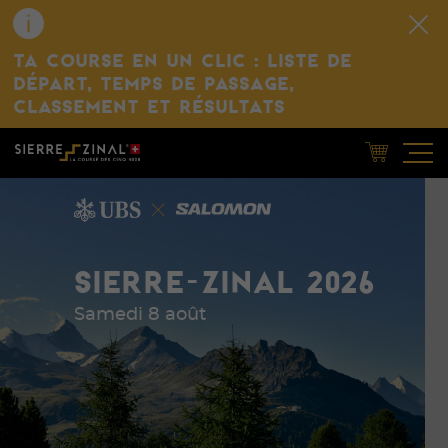
TA COURSE EN UN CLIC : LISTE DE
DÉPART, TEMPS DE PASSAGE,
CLASSEMENT ET RÉSULTATS
SIERRE-ZINAL 2026
Samedi 8 août