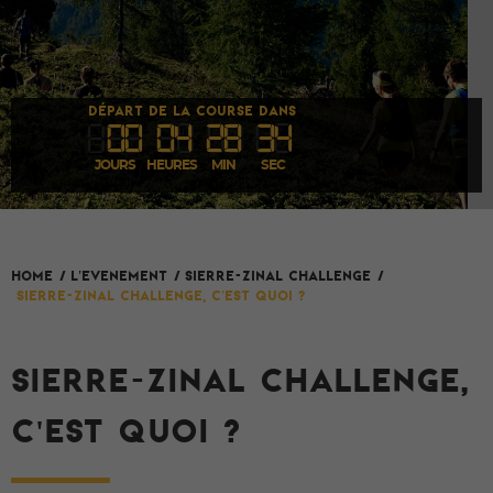
DÉPART DE LA COURSE DANS
00
04
28
33
JOURS
HEURES
MIN
SEC
L'evenement
HOME
/
/
Sierre-Zinal Challenge
/
Sierre-Zinal Challenge, c'est quoi ?
SIERRE-ZINAL CHALLENGE,
C'EST QUOI ?