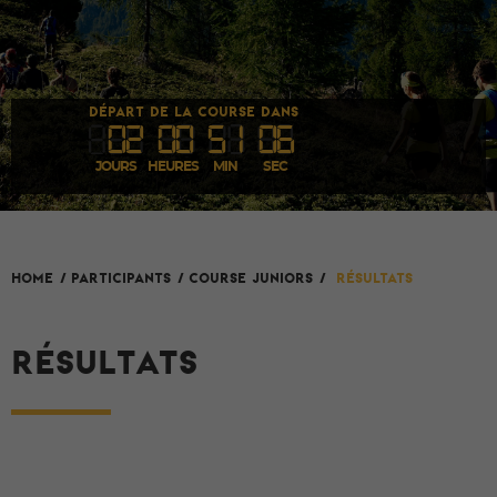
DÉPART DE LA COURSE DANS
02
00
5
1
05
JOURS
HEURES
MIN
SEC
HOME
/
Participants
/
Course Juniors
/
Résultats
RÉSULTATS