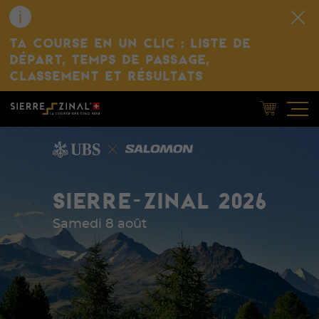
TA COURSE EN UN CLIC : LISTE DE
DÉPART, TEMPS DE PASSAGE,
CLASSEMENT ET RÉSULTATS
SIERRE-ZINAL 2026
Samedi 8 août