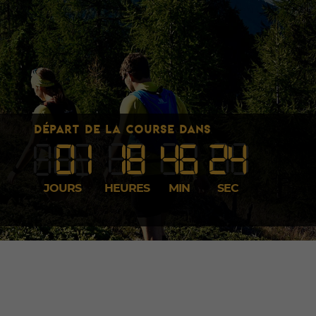
DÉPART DE LA COURSE DANS
0
1
1
8
46
23
JOURS
HEURES
MIN
SEC