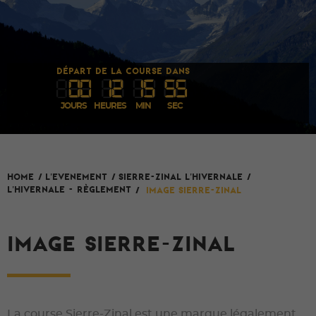
DÉPART DE LA COURSE DANS
00
1
2
1
5
54
JOURS
HEURES
MIN
SEC
L'evenement
SIERRE-ZINAL L'HIVERNALE
HOME
/
/
/
L'Hivernale - Règlement
/
Image Sierre-Zinal
IMAGE SIERRE-ZINAL
La course Sierre-Zinal est une marque légalement