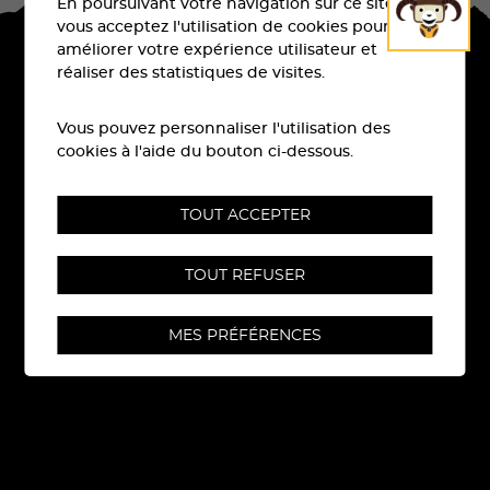
En poursuivant votre navigation sur ce site,
vous acceptez l'utilisation de cookies pour
améliorer votre expérience utilisateur et
réaliser des statistiques de visites.
Vous pouvez personnaliser l'utilisation des
cookies à l'aide du bouton ci-dessous.
TOUT ACCEPTER
Rue Centrale 6
CH-
3960
Sierre
TOUT REFUSER
TÉL:
079 710 96 09
MES PRÉFÉRENCES
E-MAIL:
info@sierre-zinal.com