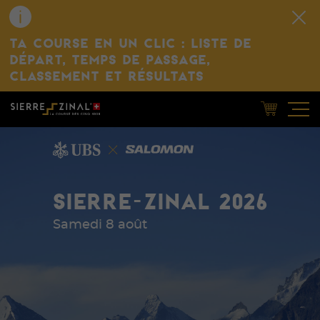
TA COURSE EN UN CLIC : LISTE DE
DÉPART, TEMPS DE PASSAGE,
CLASSEMENT ET RÉSULTATS
SIERRE-ZINAL 2026
Samedi 8 août