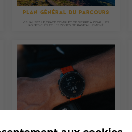
PLAN GÉNÉRAL DU PARCOURS
VISUALISEZ LE TRACÉ COMPLET DE SIERRE À ZINAL, LES
POINTS CLÉS ET LES ZONES DE RAVITAILLEMENT
BARRIÈRES HORAIRES