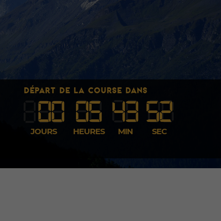
DÉPART DE LA COURSE DANS
00
05
43
5
1
JOURS
HEURES
MIN
SEC