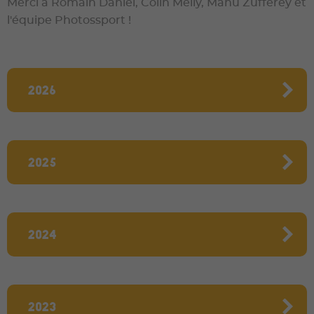
Merci à Romain Daniel, Colin Melly, Manu Zufferey et
l'équipe Photossport !
2026
2025
2024
2023