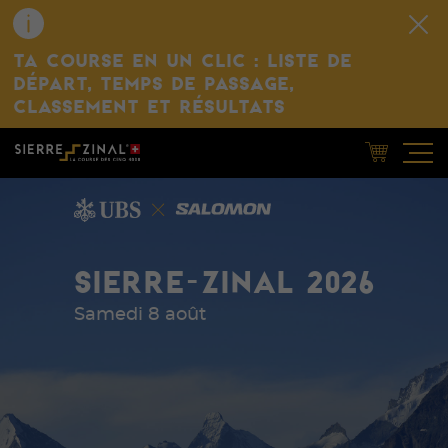
TA COURSE EN UN CLIC : LISTE DE
DÉPART, TEMPS DE PASSAGE,
CLASSEMENT ET RÉSULTATS
SIERRE-ZINAL 2026
Samedi 8 août