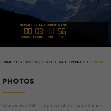
DÉPART DE LA COURSE DANS
00
03
1
1
55
JOURS
HEURES
MIN
SEC
L'evenement
SIERRE-ZINAL L'HIVERNALE
HOME
/
/
/
Photos
PHOTOS
Vous pouvez télécharger vos photos gratuitement.