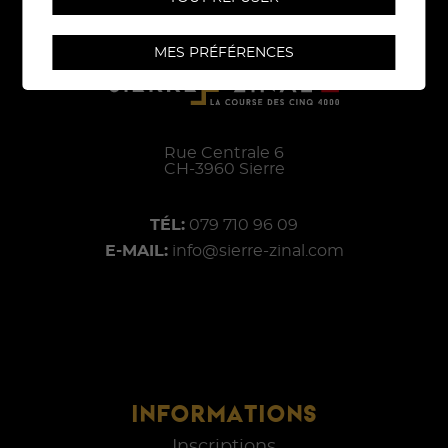
MES PRÉFÉRENCES
Rue Centrale 6
CH-
3960
Sierre
TÉL:
079 710 96 09
E-MAIL:
info@sierre-zinal.com
INFORMATIONS
Inscriptions