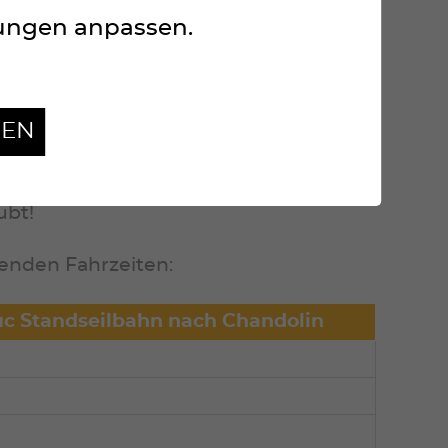
lungen anpassen.
 eigenen Mitteln gewährleisten (zu
GEN
end empfohlen.
andseilbahn (kostenlos) nach St-Luc.
ubt!
genden Fahrzeiten:
uc Standseilbahn nach Chandolin