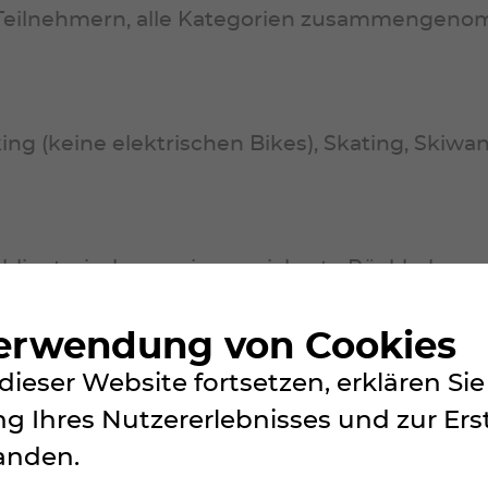
 Teilnehmern, alle Kategorien zusammengen
ng (keine elektrischen Bikes), Skating, Skiwa
obligatorisch, um eine gesicherte Rückkehr z
Verwendung von Cookies
dieser Website fortsetzen, erklären S
m Ziel beim Hotel Weisshorn.
g Ihres Nutzererlebnisses und zur Ers
anden.
d zum Start nach dem Lauf