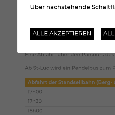
Über nachstehende Schaltfl
Die Rückkehr bis zum Höhenrestaura
Fuss, mit Skiern, mit Mountainbike).
ALLE AKZEPTIEREN
AL
Warme Ausrüstung wird für den Rü
Aus Sicherheitsgründen erfolgt die T
Eine Abfahrt über den Parcours des L
Ab St-Luc wird ein Pendelbus zum Pa
Abfahrt der Standseilbahn (Berg- 
17h00
17h30
18h00