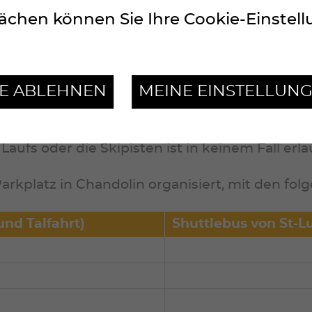
ächen können Sie Ihre Cookie-Einstel
nt Tignousa muss jeder Teilnehmer selbst mit
LE ABLEHNEN
MEINE EINSTELLUN
ckweg zum Bergrestaurant in Tignousa dring
alfahrt ab Tignousa ausschliesslich mit der St
aufs oder die Skipisten ist in keinem Fall erla
rkplatz in Chandolin organisiert, mit den fol
und Talfahrt)
Shuttlebus von
St-L