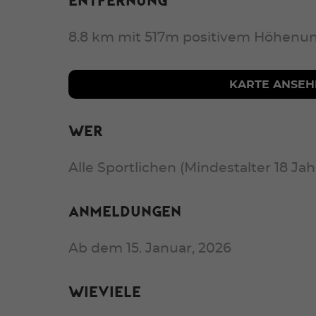
Entfernung
8.8 km mit 517m positivem Höhenun
KARTE ANSEH
Wer
Alle Sportlichen (Mindestalter 18 Jah
Anmeldungen
Ab dem 15. Januar, 2026
Wieviele